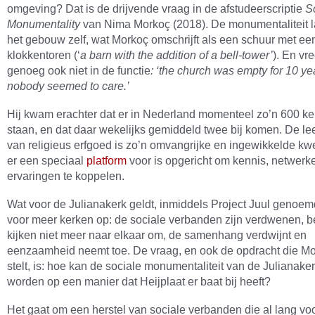
omgeving? Dat is de drijvende vraag in de afstudeerscriptie
S
Monumentality
van Nima Morkoç (2018). De monumentaliteit la
het gebouw zelf, wat Morkoç omschrijft als een schuur met ee
klokkentoren (‘
a barn with the addition of a bell-tower’
). En vr
genoeg ook niet in de functie
: ‘the church was empty for 10 y
nobody seemed to care.’
Hij kwam erachter dat er in Nederland momenteel zo’n 600 ke
staan, en dat daar wekelijks gemiddeld twee bij komen. De l
van religieus erfgoed is zo’n omvangrijke en ingewikkelde kwe
er een speciaal
platform
voor is opgericht om kennis, netwerk
ervaringen te koppelen.
Wat voor de Julianakerk geldt, inmiddels Project Juul genoem
voor meer kerken op: de sociale verbanden zijn verdwenen, 
kijken niet meer naar elkaar om, de samenhang verdwijnt en
eenzaamheid neemt toe. De vraag, en ook de opdracht die Mo
stelt, is: hoe kan de sociale monumentaliteit van de Julianaker
worden op een manier dat Heijplaat er baat bij heeft?
Het gaat om een herstel van sociale verbanden die al lang vo