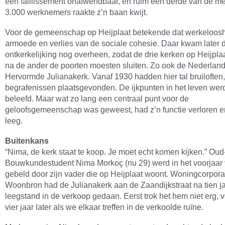
een faillissement onafwendbaar, en ruim een derde van de m
3.000 werknemers raakte z’n baan kwijt.
Voor de gemeenschap op Heijplaat betekende dat werkeloosh
armoede en verlies van de sociale cohesie. Daar kwam later 
ontkerkelijking nog overheen, zodat de drie kerken op Heijpla
na de ander de poorten moesten sluiten. Zo ook de Nederlan
Hervormde Julianakerk. Vanaf 1930 hadden hier tal bruiloften
begrafenissen plaatsgevonden. De ijkpunten in het leven wer
beleefd. Maar wat zo lang een centraal punt voor de
geloofsgemeenschap was geweest, had z’n functie verloren e
leeg.
Buitenkans
“Nima, de kerk staat te koop. Je moet echt komen kijken.” Oud
Bouwkundestudent Nima Morkoç (nu 29) werd in het voorjaar
gebeld door zijn vader die op Heijplaat woont. Woningcorpora
Woonbron had de Julianakerk aan de Zaandijkstraat na tien j
leegstand in de verkoop gedaan. Eerst trok het hem niet erg, ve
vier jaar later als we elkaar treffen in de verkoolde ruïne.