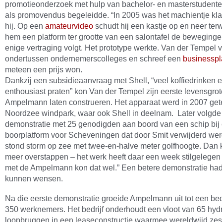
promotieonderzoek met hulp van bachelor- en masterstudenten
als promovendus begeleidde. “In 2005 was het machientje klaar
hij. Op een
amateurvideo
schudt hij een kastje op en neer terw
hem een platform ter grootte van een salontafel de beweging
enige vertraging volgt. Het prototype werkte. Van der Tempel 
ondertussen ondernemerscolleges en schreef een
businessp
meteen een prijs won.
Dankzij een subsidieaanvraag met Shell, “veel koffiedrinken 
enthousiast praten” kon Van der Tempel zijn eerste levensgrot
Ampelmann laten construeren. Het apparaat werd in 2007 getes
Noordzee windpark, waar ook Shell in deelnam. Later volgde
demonstratie met 25 genodigden aan boord van een schip bij
boorplatform voor Scheveningen dat door Smit verwijderd wer
stond storm op zee met twee-en-halve meter golfhoogte. Dan k
meer overstappen – het werk heeft daar een week stilgelegen
met de Ampelmann kon dat wel.” Een betere demonstratie had 
kunnen wensen.
Na die eerste demonstratie groeide Ampelmann uit tot een bed
350 werknemers. Het bedrijf onderhoudt een vloot van 65 hyd
loopbruggen in een leaseconstructie waarmee wereldwijd zes