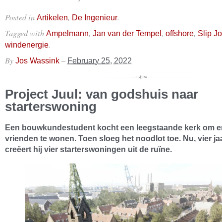
Posted in
,
.
Artikelen
De Ingenieur
Tagged with
,
,
,
Ampelmann
Jan van der Tempel
offshore
Slip Jo
.
windenergie
By
–
Jos Wassink
February 25, 2022
Project Juul: van godshuis naar
starterswoning
Een bouwkundestudent kocht een leegstaande kerk om e
vrienden te wonen. Toen sloeg het noodlot toe. Nu, vier jaar
creëert hij vier starterswoningen uit de ruïne.