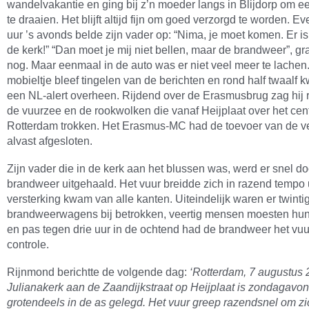
wandelvakantie en ging bij z’n moeder langs in Blijdorp om e
te draaien. Het blijft altijd fijn om goed verzorgd te worden. E
uur ’s avonds belde zijn vader op: “Nima, je moet komen. Er is
de kerk!” “Dan moet je mij niet bellen, maar de brandweer”, gra
nog. Maar eenmaal in de auto was er niet veel meer te lachen.
mobieltje bleef tingelen van de berichten en rond half twaalf
een NL-alert overheen. Rijdend over de Erasmusbrug zag hij r
de vuurzee en de rookwolken die vanaf Heijplaat over het ce
Rotterdam trokken. Het Erasmus-MC had de toevoer van de ve
alvast afgesloten.
Zijn vader die in de kerk aan het blussen was, werd er snel do
brandweer uitgehaald. Het vuur breidde zich in razend tempo 
versterking kwam van alle kanten. Uiteindelijk waren er twinti
brandweerwagens bij betrokken, veertig mensen moesten hun 
en pas tegen drie uur in de ochtend had de brandweer het vuu
controle.
Rijnmond berichtte de volgende dag:
‘Rotterdam, 7 augustus
Julianakerk aan de Zaandijkstraat op Heijplaat is zondagavon
grotendeels in de as gelegd. Het vuur greep razendsnel om z