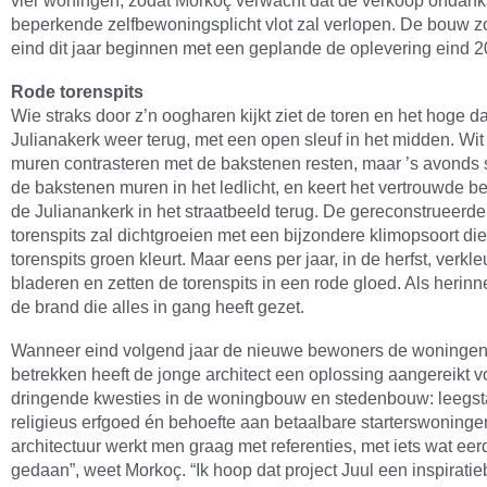
beperkende zelfbewoningsplicht vlot zal verlopen. De bouw 
eind dit jaar beginnen met een geplande de oplevering eind 2
Rode torenspits
Wie straks door z’n oogharen kijkt ziet de toren en het hoge d
Julianakerk weer terug, met een open sleuf in het midden. Wit
muren contrasteren met de bakstenen resten, maar ’s avonds s
de bakstenen muren in het ledlicht, en keert het vertrouwde b
de Julianankerk in het straatbeeld terug. De gereconstrueerd
torenspits zal dichtgroeien met een bijzondere klimopsoort di
torenspits groen kleurt. Maar eens per jaar, in de herfst, verkl
bladeren en zetten de torenspits in een rode gloed. Als herinn
de brand die alles in gang heeft gezet.
Wanneer eind volgend jaar de nieuwe bewoners de woninge
betrekken heeft de jonge architect een oplossing aangereikt v
dringende kwesties in de woningbouw en stedenbouw: leegs
religieus erfgoed én behoefte aan betaalbare starterswoningen
architectuur werkt men graag met referenties, met iets wat eerd
gedaan”, weet Morkoç. “Ik hoop dat project Juul een inspirati