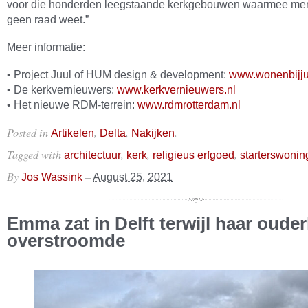
voor die honderden leegstaande kerkgebouwen waarmee men
geen raad weet.”
Meer informatie:
• Project Juul of HUM design & development:
www.wonenbijju
• De kerkvernieuwers:
www.kerkvernieuwers.nl
• Het nieuwe RDM-terrein:
www.rdmrotterdam.nl
Posted in
,
,
.
Artikelen
Delta
Nakijken
Tagged with
,
,
,
architectuur
kerk
religieus erfgoed
starterswonin
By
–
Jos Wassink
August 25, 2021
Emma zat in Delft terwijl haar ouderl
overstroomde