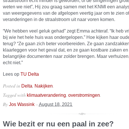
straalstroom echt minder is geworden, of de slingeringen grote
weten we niet”, Hij zou graag samen met het KNMI een analy
van weergegevens van de afgelopen veertig jaar om te zien o
veranderingen in de straalstroom uit naar voren komen.
“We hebben veel geluk gehad” zegt Emma achteraf. “Ik heb v
bij wie het hele huis was ondergelopen.” Hoe kijken haar oud
terug? “Ze gaan zich beter voorbereiden. Ze gaan zandzakke
klaarleggen voor het geval dat, en ze gaan kostbare zaken en
belangrijke documenten naar zolder brengen. Maar verhuizen,
echt niet.”
Lees op
TU Delta
Posted in
,
.
Delta
Nakijken
Tagged with
,
.
klimaatverandering
overstromingen
By
–
Jos Wassink
August 18, 2021
Wie bezit er nu een paal in zee?