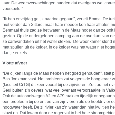
jaar. De weersverwachtingen hadden dat overigens wel correc
voorspeld.”
“Ik ben er vrijdag gelijk naartoe gegaan”, vertelt Emma. De tre
niet verder dan Sittard, maar haar moeder kon haar afhalen me
Eenmaal thuis zag ze het water in de Maas hoger dan ze ooit
gezien. Op de ondergelopen camping aan de overkant van d
ze caravandaken uit het water steken. De woonkamer stond n
met spullen uit de kelder. In de kelder was het water niet ho
dan je enkels.
Vlotte afvoer
“De dijken langs de Maas hebben het goed gehouden”, stelt prof
Bas Jonkman vast. Het probleem zat volgens de hoogleraar 
(faculteit CiTG) dit keer vooral bij de zijrivieren. Zo trad het riv
Geul buiten z’n oevers, wat veel overlast veroorzaakte in Val
Ook de autosnelwegen A2 en A79 raakten tijdelijk onbegaanba
een probleem bij de entree van zijrivieren als de hoofdrivier o
hoogwater heeft. De zijrivier kan z’n water dan niet kwijt en he
stuwt op. Dat kwam door de regenval in het hele stroomgebied