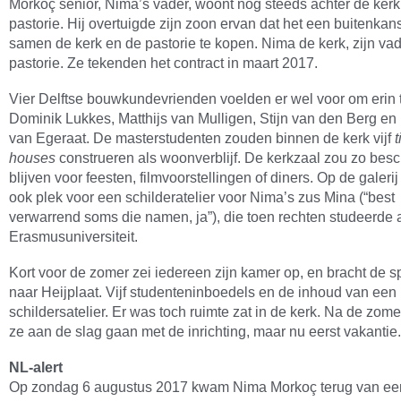
Morkoç senior, Nima’s vader, woont nog steeds achter de kerk
pastorie. Hij overtuigde zijn zoon ervan dat het een buitenka
samen de kerk en de pastorie te kopen. Nima de kerk, zijn va
pastorie. Ze tekenden het contract in maart 2017.
Vier Delftse bouwkundevrienden voelden er wel voor om erin t
Dominik Lukkes, Matthijs van Mulligen, Stijn van den Berg e
van Egeraat. De masterstudenten zouden binnen de kerk vijf
t
houses
construeren als woonverblijf. De kerkzaal zou zo bes
blijven voor feesten, filmvoorstellingen of diners. Op de galeri
ook plek voor een schilderatelier voor Nima’s zus Mina (“best
verwarrend soms die namen, ja”), die toen rechten studeerde
Erasmusuniversiteit.
Kort voor de zomer zei iedereen zijn kamer op, en bracht de s
naar Heijplaat. Vijf studenteninboedels en de inhoud van een
schildersatelier. Er was toch ruimte zat in de kerk. Na de zom
ze aan de slag gaan met de inrichting, maar nu eerst vakantie.
NL-alert
Op zondag 6 augustus 2017 kwam Nima Morkoç terug van ee