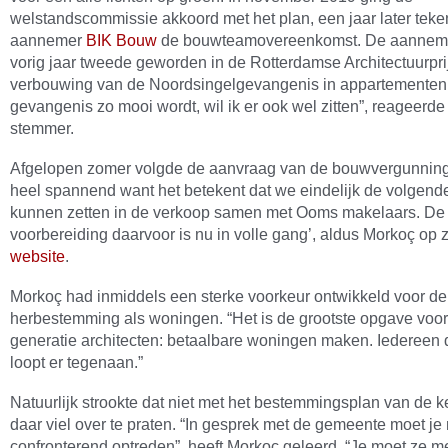
welstandscommissie akkoord met het plan, een jaar later tek
aannemer
BIK Bouw
de bouwteamovereenkomst. De aannem
vorig jaar tweede geworden in de Rotterdamse Architectuurpri
verbouwing van de Noordsingelgevangenis in appartementen.
gevangenis zo mooi wordt, wil ik er ook wel zitten”, reageerde
stemmer.
Afgelopen zomer volgde de aanvraag van de bouwvergunning. 
heel spannend want het betekent dat we eindelijk de volgend
kunnen zetten in de verkoop samen met Ooms makelaars. De
voorbereiding daarvoor is nu in volle gang’, aldus Morkoç op z
website
.
Morkoç had inmiddels een sterke voorkeur ontwikkeld voor de
herbestemming als woningen. “Het is de grootste opgave voo
generatie architecten: betaalbare woningen maken. Iedereen d
loopt er tegenaan.”
Natuurlijk strookte dat niet met het bestemmingsplan van de k
daar viel over te praten. “In gesprek met de gemeente moet je 
confronterend optreden”, heeft Morkoç geleerd. “Je moet ze m