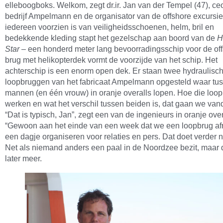
elleboogboks. Welkom, zegt dr.ir. Jan van der Tempel (47), ce
bedrijf Ampelmann en de organisator van de offshore excursie
iedereen voorzien is van veiligheidsschoenen, helm, bril en
bedekkende kleding stapt het gezelschap aan boord van de
H
Star
– een honderd meter lang bevoorradingsschip voor de of
brug met helikopterdek vormt de voorzijde van het schip. Het
achterschip is een enorm open dek. Er staan twee hydraulisc
loopbruggen van het fabricaat Ampelmann opgesteld waar tu
mannen (en één vrouw) in oranje overalls lopen. Hoe die loo
werken en wat het verschil tussen beiden is, dat gaan we van
“Dat is typisch, Jan”, zegt een van de ingenieurs in oranje over
“Gewoon aan het einde van een week dat we een loopbrug af
een dagje organiseren voor relaties en pers. Dat doet verder 
Net als niemand anders een paal in de Noordzee bezit, maar 
later meer.