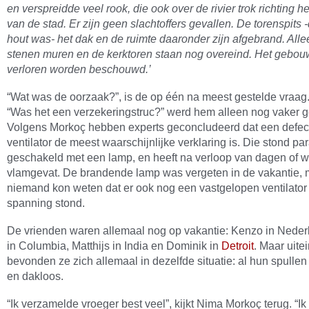
en verspreidde veel rook, die ook over de rivier trok richting h
van de stad. Er zijn geen slachtoffers gevallen. De torenspits 
hout was- het dak en de ruimte daaronder zijn afgebrand. All
stenen muren en de kerktoren staan nog overeind. Het gebou
verloren worden beschouwd.’
“Wat was de oorzaak?”, is de op één na meest gestelde vraag.
“Was het een verzekeringstruc?” werd hem alleen nog vaker 
Volgens Morkoç hebben experts geconcludeerd dat een defec
ventilator de meest waarschijnlijke verklaring is. Die stond par
geschakeld met een lamp, en heeft na verloop van dagen of 
vlamgevat. De brandende lamp was vergeten in de vakantie, 
niemand kon weten dat er ook nog een vastgelopen ventilator
spanning stond.
De vrienden waren allemaal nog op vakantie: Kenzo in Nederl
in Columbia, Matthijs in India en Dominik in
Detroit
. Maar uitei
bevonden ze zich allemaal in dezelfde situatie: al hun spullen
en dakloos.
“Ik verzamelde vroeger best veel”, kijkt Nima Morkoç terug. “Ik