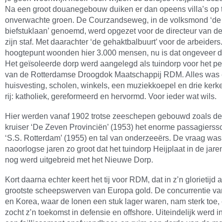
Na een groot douanegebouw duiken er dan opeens villa’s op 
onverwachte groen. De Courzandseweg, in de volksmond ‘de
biefstuklaan’ genoemd, werd opgezet voor de directeur van 
zijn staf. Met daarachter ‘de gehaktbalbuurt’ voor de arbeiders
hoogtepunt woonden hier 3.000 mensen, nu is dat ongeveer de
Het geïsoleerde dorp werd aangelegd als tuindorp voor het p
van de Rotterdamse Droogdok Maatschappij RDM. Alles was 
huisvesting, scholen, winkels, een muziekkoepel en drie kerk
rij: katholiek, gereformeerd en hervormd. Voor ieder wat wils.
Hier werden vanaf 1902 trotse zeeschepen gebouwd zoals de
kruiser ‘De Zeven Provinciën’ (1953) het enorme passagierss
‘S.S. Rotterdam’ (1955) en tal van onderzeeërs. De vraag was
naoorlogse jaren zo groot dat het tuindorp Heijplaat in de jare
nog werd uitgebreid met het Nieuwe Dorp.
Kort daarna echter keert het tij voor RDM, dat in z’n glorietijd 
grootste scheepswerven van Europa gold. De concurrentie va
en Korea, waar de lonen een stuk lager waren, nam sterk toe
zocht z’n toekomst in defensie en offshore. Uiteindelijk werd 