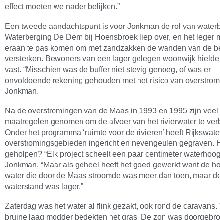
effect moeten we nader belijken.”
Een tweede aandachtspunt is voor Jonkman de rol van waterb
Waterberging De Dem bij Hoensbroek liep over, en het leger 
eraan te pas komen om met zandzakken de wanden van de be
versterken. Bewoners van een lager gelegen woonwijk hielde
vast. “Misschien was de buffer niet stevig genoeg, of was er
onvoldoende rekening gehouden met het risico van overstromi
Jonkman.
Na de overstromingen van de Maas in 1993 en 1995 zijn veel
maatregelen genomen om de afvoer van het rivierwater te ver
Onder het programma ‘ruimte voor de rivieren’ heeft Rijkswate
overstromingsgebieden ingericht en nevengeulen gegraven. H
geholpen? “Elk project scheelt een paar centimeter waterhoogt
Jonkman. “Maar als geheel heeft het goed gewerkt want de h
water die door de Maas stroomde was meer dan toen, maar d
waterstand was lager.”
Zaterdag was het water al flink gezakt, ook rond de caravans
bruine laag modder bedekten het gras. De zon was doorgebr